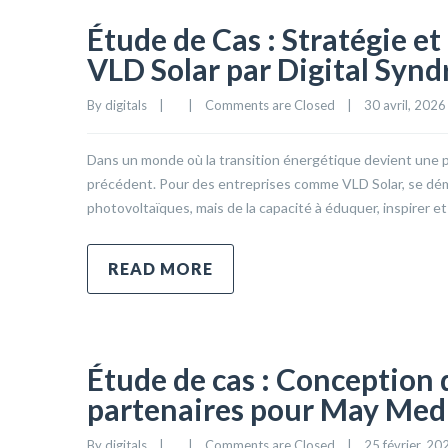
Étude de Cas : Stratégie e
VLD Solar par Digital Syn
By 
digitals
|
|
Comments are Closed
|
30 avril, 2026  
Dans un monde où la transition énergétique devient une pri
précédent. Pour des entreprises comme VLD Solar, se dé
photovoltaïques, mais de la capacité à éduquer, inspirer e
READ MORE
Étude de cas : Conception 
partenaires pour May Med
By 
digitals
|
|
Comments are Closed
|
25 février, 202