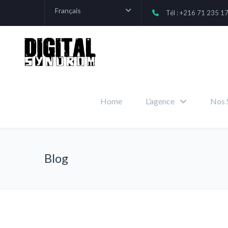
Français
Tél : +216 71 235 1
Home
L’agence
Nos 
Blog