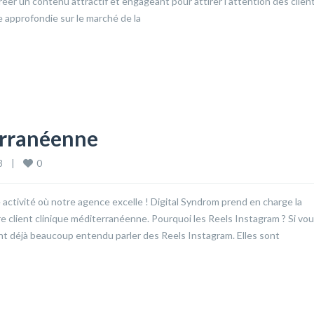
éer un contenu attractif et engageant pour attirer l’attention des clien
 approfondie sur le marché de la
erranéenne
0
    
|
ctivité où notre agence excelle ! Digital Syndrom prend en charge la
 client clinique méditerranéenne. Pourquoi les Reels Instagram ? Si vo
t déjà beaucoup entendu parler des Reels Instagram. Elles sont