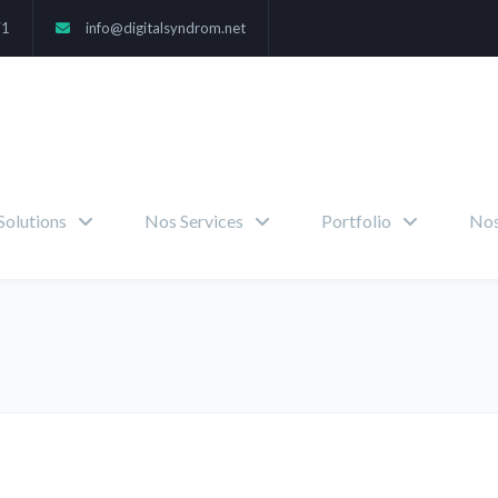
71
info@digitalsyndrom.net
Solutions
Nos Services
Portfolio
Nos