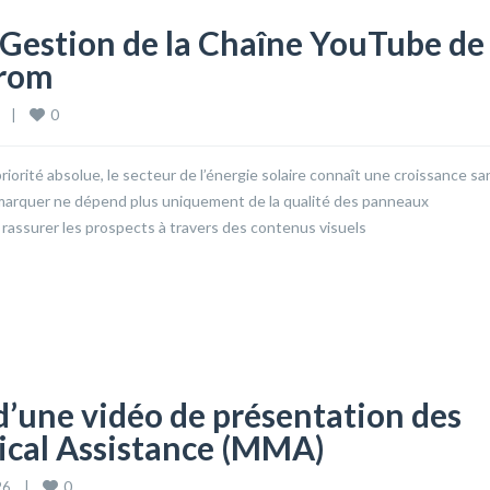
t Gestion de la Chaîne YouTube de
drom
0
  
|
orité absolue, le secteur de l’énergie solaire connaît une croissance sa
marquer ne dépend plus uniquement de la qualité des panneaux
t rassurer les prospects à travers des contenus visuels
d’une vidéo de présentation des
ical Assistance (MMA)
0
6    
|