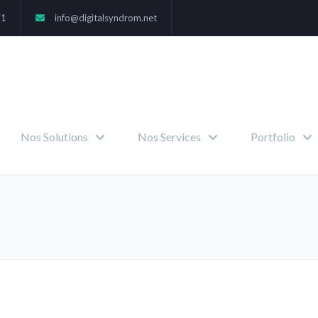
71
info@digitalsyndrom.net
Nos Solutions
Nos Services
Portfolio