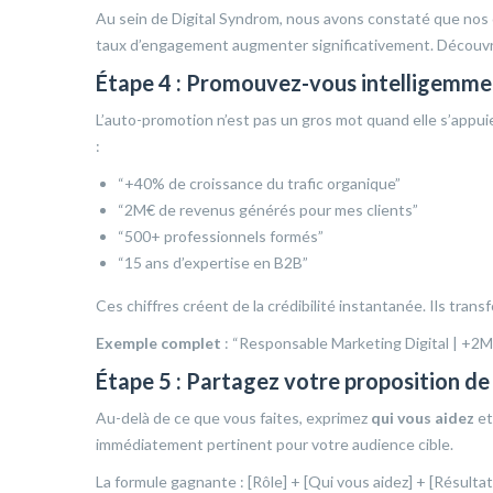
Au sein de Digital Syndrom, nous avons constaté que nos cl
taux d’engagement augmenter significativement. Découv
Étape 4 : Promouvez-vous intelligemmen
L’auto-promotion n’est pas un gros mot quand elle s’appui
:
“+40% de croissance du trafic organique”
“2M€ de revenus générés pour mes clients”
“500+ professionnels formés”
“15 ans d’expertise en B2B”
Ces chiffres créent de la crédibilité instantanée. Ils tran
Exemple complet
: “Responsable Marketing Digital | +2M€ 
Étape 5 : Partagez votre proposition de
Au-delà de ce que vous faites, exprimez
qui vous aidez
e
immédiatement pertinent pour votre audience cible.
La formule gagnante : [Rôle] + [Qui vous aidez] + [Résulta