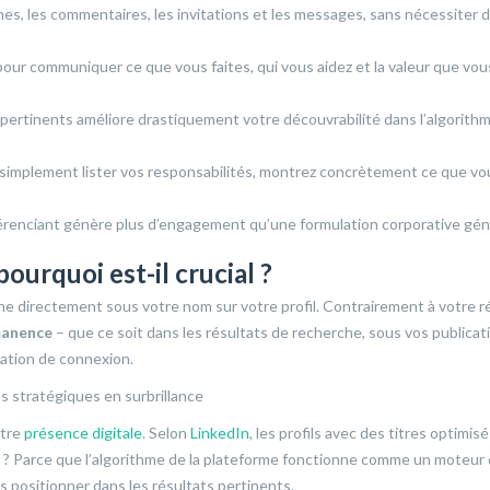
hes, les commentaires, les invitations et les messages, sans nécessiter d
pour communiquer ce que vous faites, qui vous aidez et la valeur que vou
 pertinents améliore drastiquement votre découvrabilité dans l’algorith
 simplement lister vos responsabilités, montrez concrètement ce que vo
fférenciant génère plus d’engagement qu’une formulation corporative gé
pourquoi est-il crucial ?
fiche directement sous votre nom sur votre profil. Contrairement à votre 
manence
– que ce soit dans les résultats de recherche, sous vos publicat
ation de connexion.
otre
présence digitale
. Selon
LinkedIn
, les profils avec des titres optimis
 ? Parce que l’algorithme de la plateforme fonctionne comme un moteur
us positionner dans les résultats pertinents.