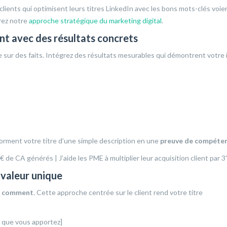
ients qui optimisent leurs titres LinkedIn avec les bons mots-clés voien
rez notre
approche stratégique du marketing digital
.
t avec des résultats concrets
e sur des faits. Intégrez des résultats mesurables qui démontrent votre
sforment votre titre d’une simple description en une
preuve de compéte
de CA générés | J’aide les PME à multiplier leur acquisition client par 3
 valeur unique
t
comment
. Cette approche centrée sur le client rend votre titre
t que vous apportez]