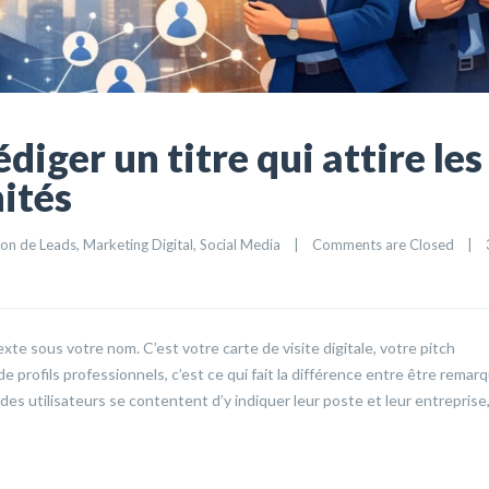
iger un titre qui attire les
nités
on de Leads
, 
Marketing Digital
, 
Social Media
|
Comments are Closed
|
exte sous votre nom. C’est votre carte de visite digitale, votre pitch
profils professionnels, c’est ce qui fait la différence entre être remar
é des utilisateurs se contentent d’y indiquer leur poste et leur entreprise