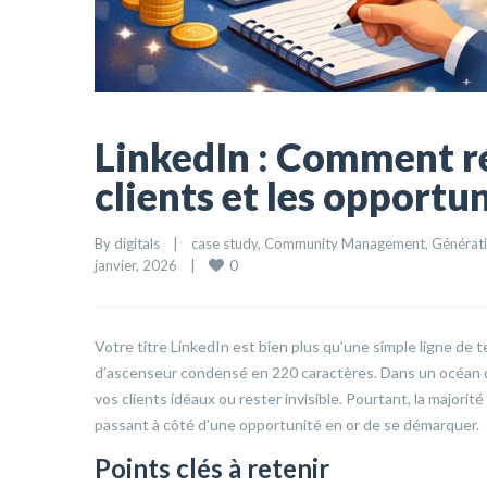
LinkedIn : Comment réd
clients et les opportu
By 
digitals
|
case study
, 
Community Management
, 
Générati
0
janvier, 2026    
|
Votre titre LinkedIn est bien plus qu’une simple ligne de t
d’ascenseur condensé en 220 caractères. Dans un océan de 
vos clients idéaux ou rester invisible. Pourtant, la majorit
passant à côté d’une opportunité en or de se démarquer.
Points clés à retenir