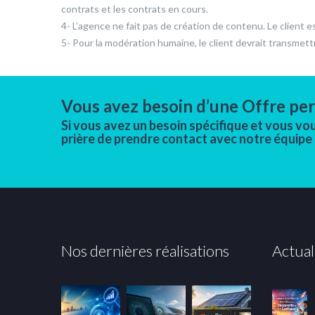
contrats et les contrats en cours.
4- L’agence ne fait pas de création de contenu. Le client e
5- Pour la modération humaine, le client devrait transmet
Vous avez besoin d’une Offre per
Si vous avez un besoin spécifique et vous vo
prière de prendre contact avec notre équipe
Nos dernières réalisations
Actual