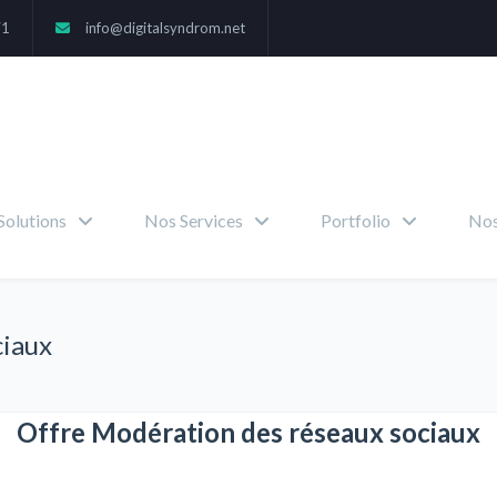
71
info@digitalsyndrom.net
Solutions
Nos Services
Portfolio
Nos
ciaux
Offre Modération des réseaux sociaux