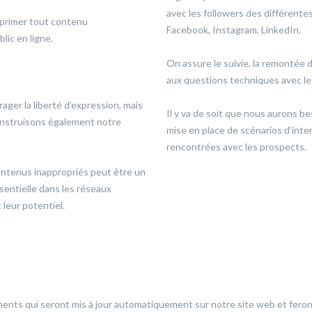
avec les followers des différent
pprimer tout contenu
Facebook, Instagram, LinkedIn.
lic en ligne.
On assure le suivie, la remontée d
aux questions techniques avec les
ger la liberté d’expression, mais
Il y va de soit que nous aurons be
onstruisons également notre
mise en place de scénarios d’inte
rencontrées avec les prospects.
contenus inappropriés peut être un
ssentielle dans les réseaux
 leur potentiel.
ts qui seront mis à jour automatiquement sur notre site web et feron