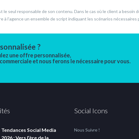
st le seul responsable de son contenu. Dans le cas où le client a besoin de
tre à l’agence un ensemble de script indiquant les scénarios nécessaires
sonnalisée ?
ulez une offre personnalisée,
 commerciale et nous ferons le nécessaire pour vous.
ités
Social Icons
Tendances Social Media
Nous Suivre !
2026 : Vers l’ère de la