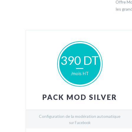
Offre Mo
les gran
390 DT
/mois HT
PACK MOD SILVER
Configuration de la modération automatique
sur Facebook