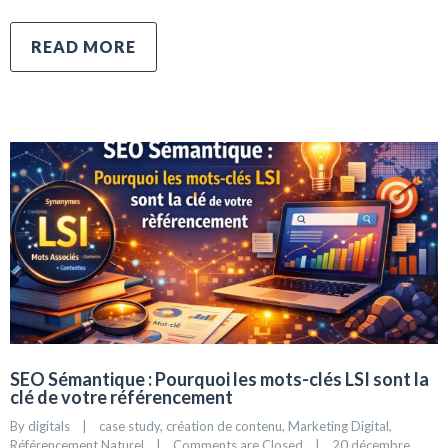
READ MORE
SEO Sémantique : Pourquoi les mots-clés LSI sont la
clé de votre référencement
By 
digitals
|
case study
, 
création de contenu
, 
Marketing Digital
, 
Référencement Naturel
|
Comments are Closed
|
20 décembre, 