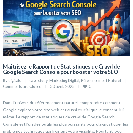
Maîtrisez le Rapport de Statistiques de Crawl de
Google Search Console pour booster votre SEO
By 
digitals
|
case study
, 
Marketing Digital
, 
Référencement Naturel
|
0
Comments are Closed
|
30 avril, 2025    
|
Dans l’univers du référencement naturel, comprendre comment
Google explore votre site web est aussi crucial que le contenu lui-
même. Le rapport de statistiques de crawl de Google Search
Console est l’un des outils les plus puissants pour diagnostiquer les
problèmes techniques qui freinent votre visibilité. Pourtant, peu