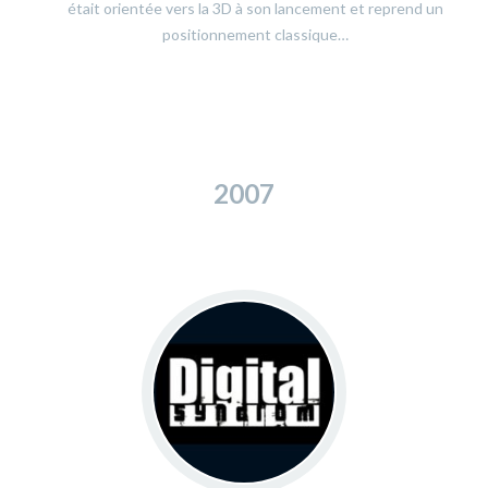
était orientée vers la 3D à son lancement et reprend un
positionnement classique…
2007