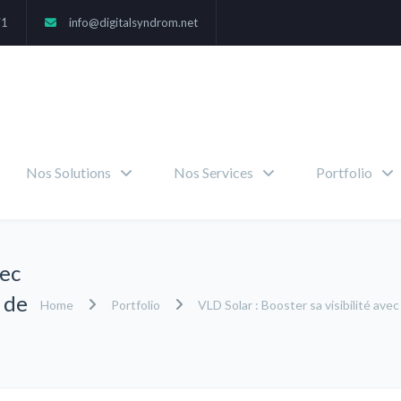
71
info@digitalsyndrom.net
Nos Solutions
Nos Services
Portfolio
vec
 de
Home
Portfolio
VLD Solar : Booster sa visibilité ave