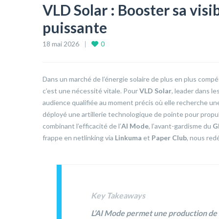
VLD Solar : Booster sa visi
puissante
18 mai 2026
0
Dans un marché de l’énergie solaire de plus en plus compét
c’est une nécessité vitale. Pour
VLD Solar
, leader dans le
audience qualifiée au moment précis où elle recherche un
déployé une artillerie technologique de pointe pour propu
combinant l’efficacité de l’
AI Mode
, l’avant-gardisme du
G
frappe en netlinking via
Linkuma
et
Paper Club
, nous red
Key Takeaways
L’AI Mode
permet une production de c