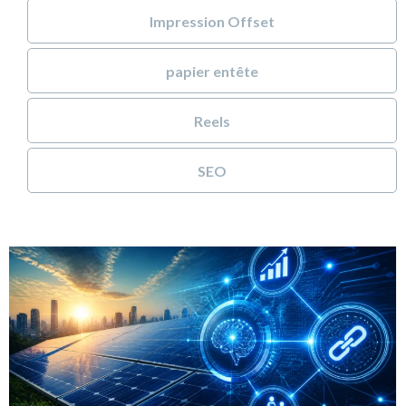
Impression Offset
papier entête
Reels
SEO