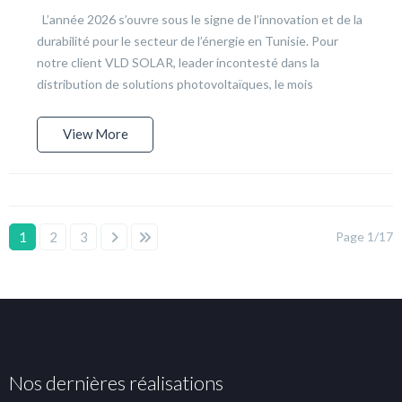
L’année 2026 s’ouvre sous le signe de l’innovation et de la
durabilité pour le secteur de l’énergie en Tunisie. Pour
notre client VLD SOLAR, leader incontesté dans la
distribution de solutions photovoltaïques, le mois
View More
1
2
3
Page 1/17
Nos dernières réalisations