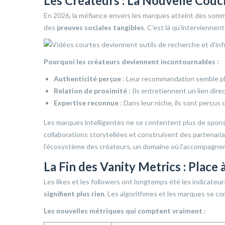
Les Créateurs : La Nouvelle Cou
En 2026, la méfiance envers les marques atteint des somm
des
preuves sociales tangibles
. C’est là qu’interviennen
Pourquoi les créateurs deviennent incontournables :
Authenticité perçue
: Leur recommandation semble plu
Relation de proximité
: Ils entretiennent un lien dir
Expertise reconnue
: Dans leur niche, ils sont perçu
Les marques intelligentes ne se contentent plus de sponso
collaborations storytellées et construisent des partenar
l’écosystème des créateurs, un domaine où l’accompagn
La Fin des Vanity Metrics : Place
Les likes et les followers ont longtemps été les indicateu
signifient plus rien
. Les algorithmes et les marques se c
Les nouvelles métriques qui comptent vraiment :