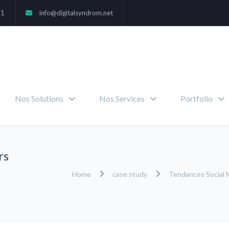
71
info@digitalsyndrom.net
Nos Solutions
Nos Services
Portfolio
rs
Home
case study
Tendances Social M