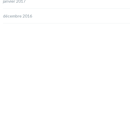
janvier 2017
décembre 2016
juin 2015
avril 2015
Categories
CASE STUDY
COMMUNITY MANAGEMENT
CRÉATION DE CONTENU
E-RÉPUTATION
EVENT