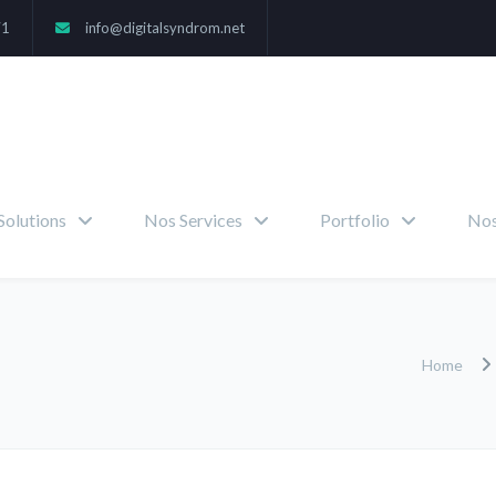
71
info@digitalsyndrom.net
Solutions
Nos Services
Portfolio
Nos
Home