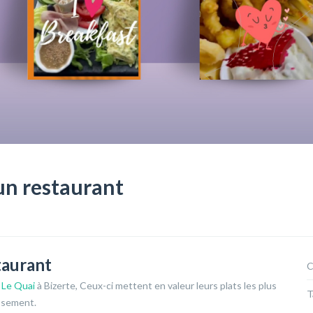
un restaurant
taurant
C
t
Le Quai
à Bizerte, Ceux-ci mettent en valeur leurs plats les plus
T
issement.