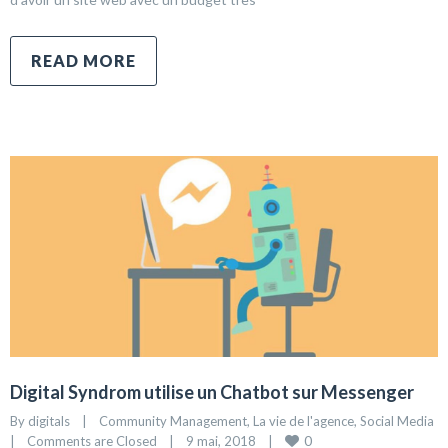
READ MORE
Digital Syndrom utilise un Chatbot sur Messenger
By 
digitals
|
Community Management
, 
La vie de l'agence
, 
Social Media
0
|
Comments are Closed
|
9 mai, 2018    
|