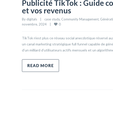
Publicité TikTok : Guide co
et vos revenus
By 
digitals
|
case study
, 
Community Management
, 
Générati
0
novembre, 2024    
|
TikTok n’est plus ce réseau social anecdotique réservé au
un canal marketing stratégique full funnel capable de gén
d’un milliard d’utilisateurs actifs mensuels et un algori
READ MORE