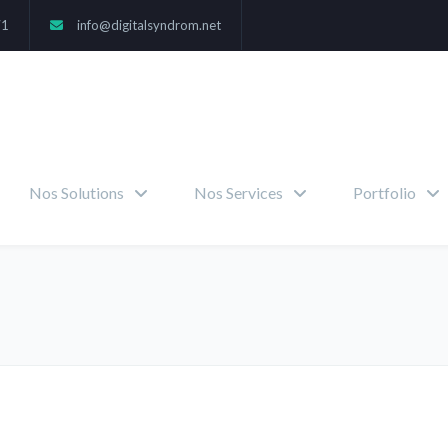
71
info@digitalsyndrom.net
Nos Solutions
Nos Services
Portfolio