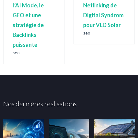
l’AI Mode, le
Netlinking de
GEO et une
Digital Syndrom
stratégie de
pour VLD Solar
seo
Backlinks
puissante
seo
Nos dernières réalisations