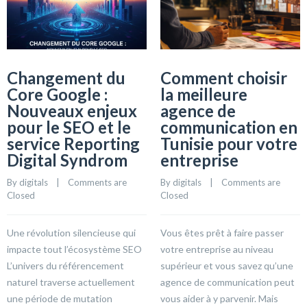
Changement du
Comment choisir
Core Google :
la meilleure
Nouveaux enjeux
agence de
pour le SEO et le
communication en
service Reporting
Tunisie pour votre
Digital Syndrom
entreprise
By 
digitals
    |    
Comments are 
By 
digitals
    |    
Comments are 
Closed
Closed
Une révolution silencieuse qui
Vous êtes prêt à faire passer
impacte tout l’écosystème SEO
votre entreprise au niveau
L’univers du référencement
supérieur et vous savez qu’une
naturel traverse actuellement
agence de communication peut
une période de mutation
vous aider à y parvenir. Mais