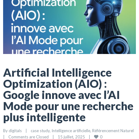
Artificial Intelligence
Optimization (AIO) :
Google innove avec l’AI
Mode pour une recherche
plus intelligente
By 
digitals
|
case study
, 
Intelligence artificielle
, 
Référencement Naturel
0
|
Comments are Closed
|
15 juillet, 2025    
|