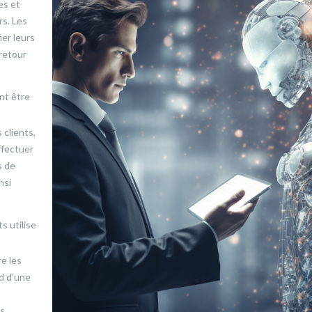
es et
s. Les
ier leurs
 retour
nt être
 clients,
ffectuer
s de
nsi
s utilise
e les
d d’une
es