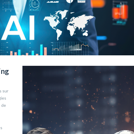
ing
s sur
gies
s de
es