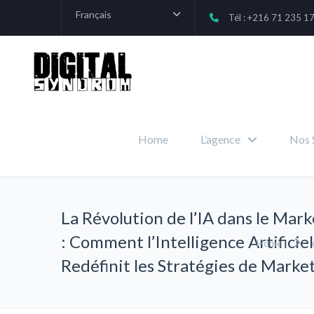
Français
Tél : +216 71 235 1
Home
L’agence
Nos 
La Révolution de l’IA dans le Mar
: Comment l’Intelligence Artificiel
Home
Redéfinit les Stratégies de Marke