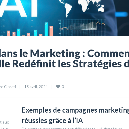
 dans le Marketing : Comme
elle Redéfinit les Stratégies 
0
re Closed
|
15 avril, 2024    
|
Exemples de campagnes marketin
réussies grâce à l’IA
nt aux
 leur
De nombreuses marques ont déjà adopté l’IA dans leurs