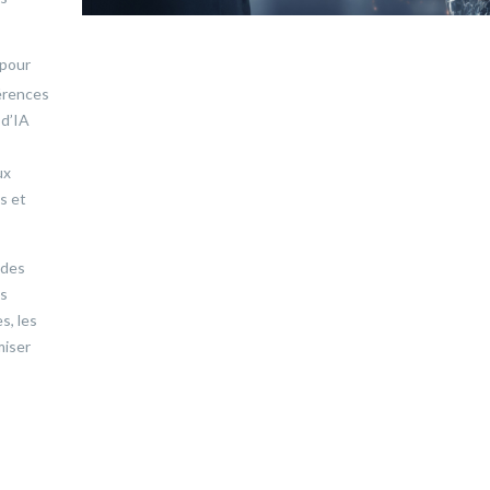
 pour
érences
 d’IA
ux
s et
 des
es
s, les
miser