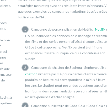
clients.
stratégies marketing avec des résultats impressionnants. Vo
quelques exemples de campagnes marketing réussies grâce
l’utilisation de l’IA :
r des
ées.
Campagne de personnalisation de Netflix :
Netflix
u
l’IA pour analyser les données de visionnage et recom
le biais
des films et des séries personnalisés à chaque utilisate
e
Grâce à cette approche, Netflix parvient à offrir une
e qui
expérience utilisateur unique, ce qui a contribué à son
agnes
succès.
ues
Campagne de chatbot de Sephora : Sephora utilise
és aux
chatbot
alimenté par l’IA pour aider les clients à trouve
mmateur,
produits de beauté qui correspondent le mieux à leurs
x de
besoins. Le chatbot peut poser des questions aux clien
leur fournir des recommandations personnalisées, amél
ainsi l’expérience d’achat en ligne.
rketing à
qui leur
Campagne publicitaire de Coca-Cola : Coca-Cola a u