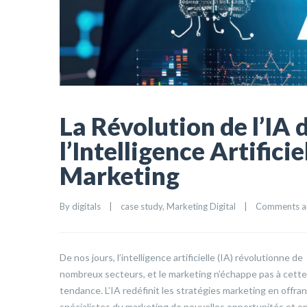
La Révolution de l’IA
l’Intelligence Artifici
Marketing
By 
digitals
|
case study
, 
Marketing Digital
|
Comments a
De nos jours, l’intelligence artificielle (IA) révolutionne de
nombreux secteurs, et le marketing n’échappe pas à cette
tendance. L’IA redéfinit les stratégies marketing en offra
spécialistes du marketing de nouvelles opportunités et en