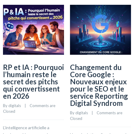
RP et IA : Pourquoi
Changement du
l’humain reste le
Core Google :
secret des pitchs
Nouveaux enjeux
qui convertissent
pour le SEO et le
en 2026
service Reporting
Digital Syndrom
By 
digitals
    |    
Comments are 
Closed
By 
digitals
    |    
Comments are 
Closed
L’intelligence artificielle a