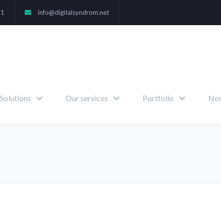
71
info@digitalsyndrom.net
Solutions
Our services
Portfolio
Nos