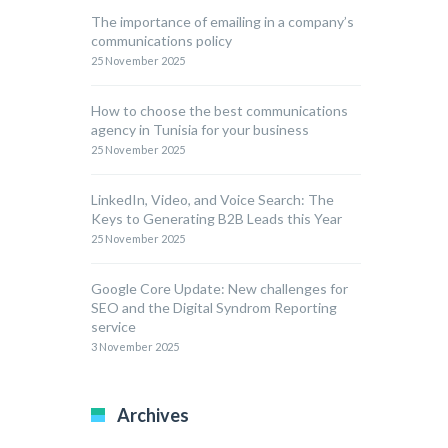
The importance of emailing in a company’s
communications policy
25 November 2025
How to choose the best communications
agency in Tunisia for your business
25 November 2025
LinkedIn, Video, and Voice Search: The
Keys to Generating B2B Leads this Year
25 November 2025
Google Core Update: New challenges for
SEO and the Digital Syndrom Reporting
service
3 November 2025
Archives