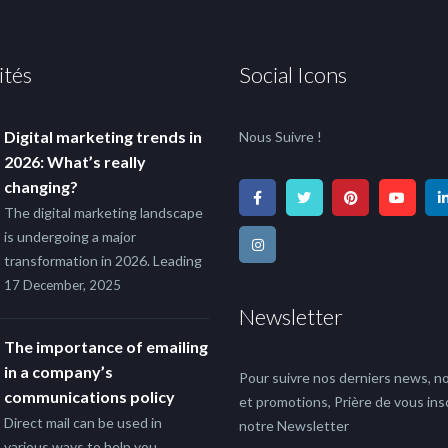
ités
Social Icons
Digital marketing trends in
Nous Suivre !
2026: What’s really
changing?
The digital marketing landscape
is undergoing a major
transformation in 2026. Leading
17 December, 2025
Newsletter
The importance of emailing
in a company’s
Pour suivre nos derniers news, no
communications policy
et promotions, Prière de vous insc
Direct mail can be used in
notre Newsletter
various ways to help you