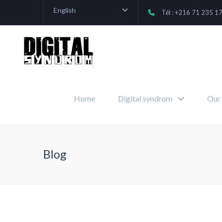
English
Tél : +216 71 235 1
Home
Digital syndrom
Our 
Blog