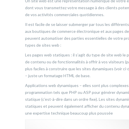
Un site web est une représentation numérique de votre e
dont vous transmettez votre message à des clients potenti
de vos activités commerciales quotidiennes.
Il est facile de se laisser submerger par tous les différen
aux boutiques de commerce électronique et aux pages de m
peuvent automatiser des parties essentielles de votre proc
types de sites web :
Les pages web statiques : il s’agit du type de site web le
de contenu ou de fonctionnalités à offrir à vos visiteurs 
plus faciles à construire que les sites dynamiques (voir 
– juste un formatage HTML de base.
Applications web dynamiques – elles sont plus complexes q
programmation tels que PHP ou ASP pour générer dynamiq
statique (c’est-à-dire dans un ordre fixe). Les sites dyn
statiques et peuvent également afficher du contenu dyna
une expertise technique beaucoup plus poussée