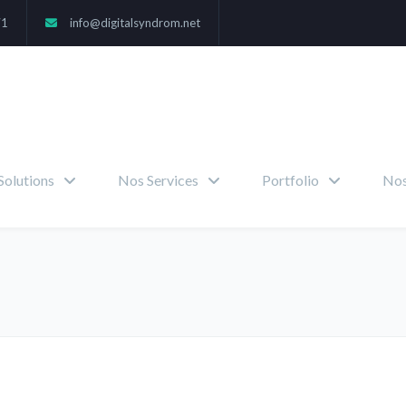
71
info@digitalsyndrom.net
Solutions
Nos Services
Portfolio
Nos