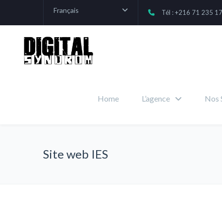
Français
Tél : +216 71 235 1
Home
L’agence
Nos 
Site web IES