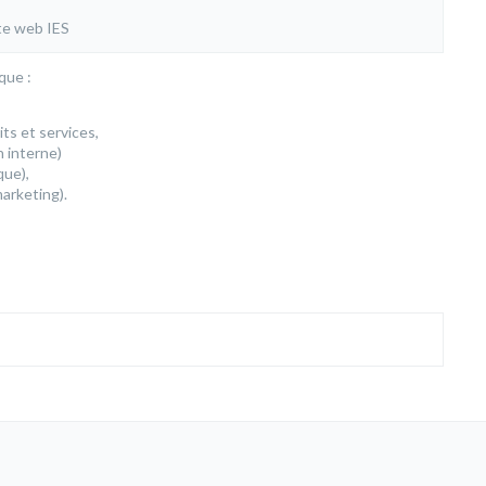
te web IES
que :
ts et services,
 interne)
que),
arketing).