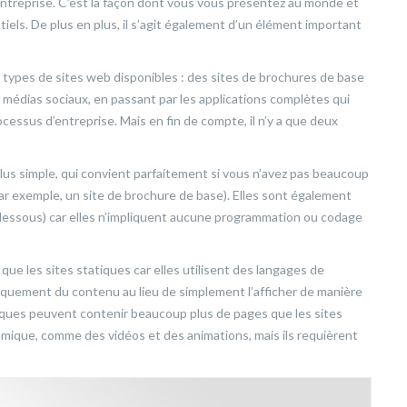
ntreprise. C’est la façon dont vous vous présentez au monde et
els. De plus en plus, il s’agit également d’un élément important
ts types de sites web disponibles : des sites de brochures de base
édias sociaux, en passant par les applications complètes qui
essus d’entreprise. Mais en fin de compte, il n’y a que deux
 plus simple, qui convient parfaitement si vous n’avez pas beaucoup
(par exemple, un site de brochure de base). Elles sont également
ci-dessous) car elles n’impliquent aucune programmation ou codage
ue les sites statiques car elles utilisent des langages de
uement du contenu au lieu de simplement l’afficher de manière
amiques peuvent contenir beaucoup plus de pages que les sites
mique, comme des vidéos et des animations, mais ils requièrent