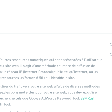
C
C
d’autres ressources numériques qui sont présentées à l’utilisateur
 seul site web. Il s’agit d’une méthode courante de diffusion de
T
a un réseau IP (Internet Protocol) public, tel qu’Internet, ou un
e ressources uniformes (URL) qui identifie le site.
ttirer du trafic vers votre site web à l’aide de diverses méthodes
sez les bons mots-clés pour votre site web, vous devrez utiliser
de recherche tels que Google AdWords Keyword Tool,
SEMRush
h Tool.