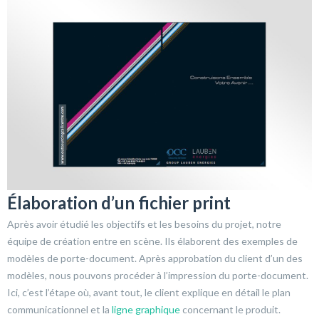
Élaboration d’un fichier print
Après avoir étudié les objectifs et les besoins du projet, notre
équipe de création entre en scène. Ils élaborent des exemples de
modèles de porte-document. Après approbation du client d’un des
modèles, nous pouvons procéder à l’impression du porte-document.
Ici, c’est l’étape où, avant tout, le client explique en détail le plan
communicationnel et la
ligne graphique
concernant le produit.