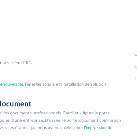
C
notre client ERG.
C
T
renouvelable
, l’énergie solaire et l’installation de solution
-document
de vos documents professionnels. Parmi eux figure le porte-
tidien d’une entreprise. D’usage, le porte-document comme son
vrez les étapes que nous avons suivies pour l’
impression
du