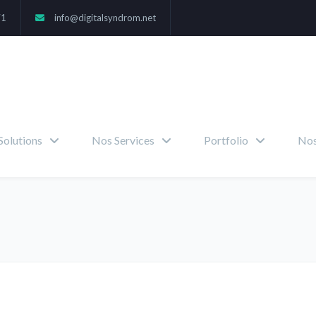
71
info@digitalsyndrom.net
Solutions
Nos Services
Portfolio
Nos