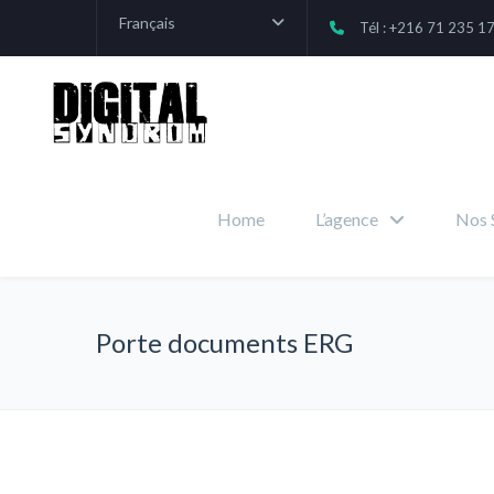
Français
Tél : +216 71 235 1
Home
L’agence
Nos 
Porte documents ERG