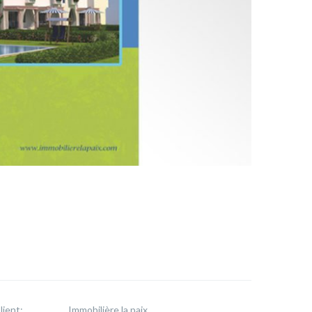
lient:
Immobilière la paix