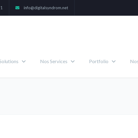
71
info@digitalsyndrom.net
Solutions
Nos Services
Portfolio
Nos