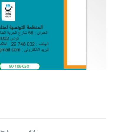
lient:
ASF