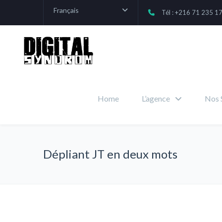
Français
Tél : +216 71 235 1
Home
L’agence
Nos 
Dépliant JT en deux mots