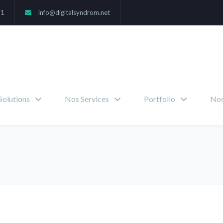
71
info@digitalsyndrom.net
Solutions
Nos Services
Portfolio
Nos