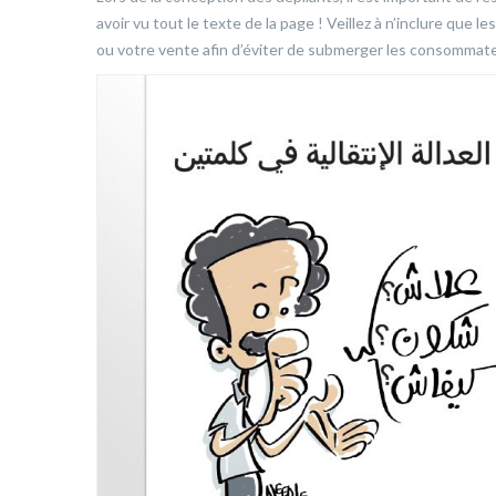
avoir vu tout le texte de la page ! Veillez à n’inclure qu
ou votre vente afin d’éviter de submerger les consommateu