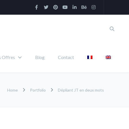
 Offres
Blog
Contact
Home
Portfolio
Dépliant JT en deux mots