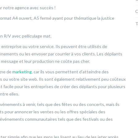
par notre agence avec succès !
C
format A4 ouvert, A5 fermé ayant pour thématique la justice
T
n R/V avec pelliculage mat.
ntreprise ou votre service. Ils peuvent être utilisés de
énements ou les envoyer par courrier à vos clients. Les dépliants
 message et leur production ne coûte pas cher.
gne de
marketing
, car ils vous permettent d’atteindre des
s ou votre site web. Ils sont également relativement peu coûteux
st facile pour les entreprises de créer des dépliants pour plusieurs
tre elles.
vénements à venir, tels que des fêtes ou des concerts, mais ils
its pour annoncer les ventes ou les offres spéciales des
es événements communautaires tels que des festivals ou des
ter simple afin que les gens les lisent au lieu de les jeter après