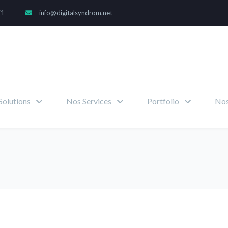
71
info@digitalsyndrom.net
Solutions
Nos Services
Portfolio
Nos