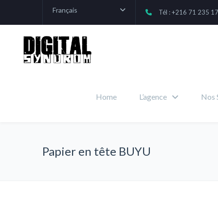
Français
Tél : +216 71 235 1
Home
L’agence
Nos 
Papier en tête BUYU