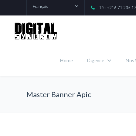
Français
Tél : +216 71 235 1
Home
L’agence
Nos 
Master Banner Apic