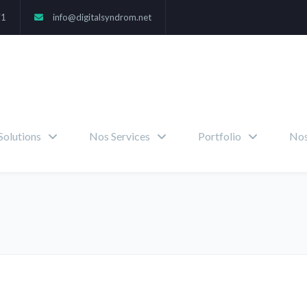
71
info@digitalsyndrom.net
Solutions
Nos Services
Portfolio
Nos