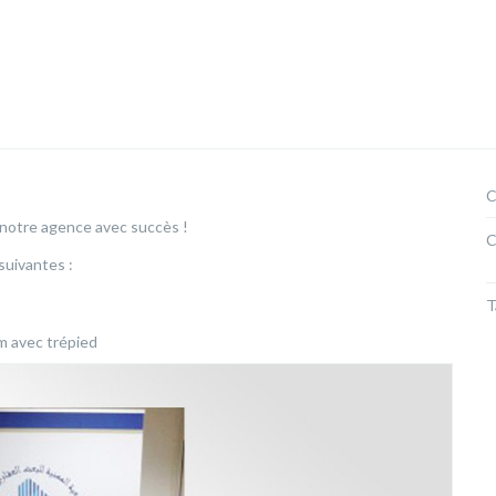
C
 notre agence avec succès !
C
suivantes :
T
m avec trépied