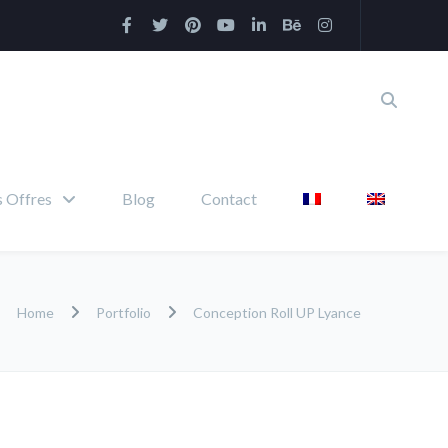
 Offres
Blog
Contact
Home
Portfolio
Conception Roll UP Lyance