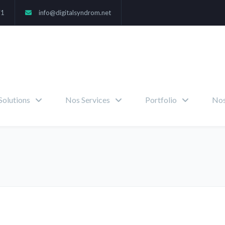
71
info@digitalsyndrom.net
Solutions
Nos Services
Portfolio
Nos