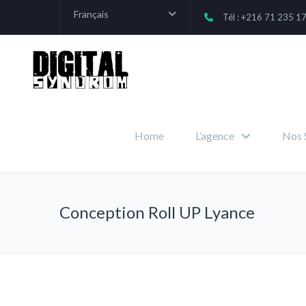
Français
Tél : +216 71 235 1
Home
L’agence
Nos 
Conception Roll UP Lyance