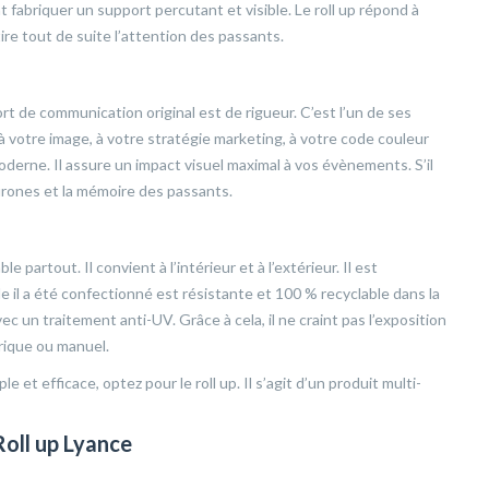
t fabriquer un support percutant et visible. Le roll up répond à
tire tout de suite l’attention des passants.
t de communication original est de rigueur. C’est l’un de ses
votre image, à votre stratégie marketing, à votre code couleur
moderne. Il assure un impact visuel maximal à vos évènements. S’il
urones et la mémoire des passants.
 partout. Il convient à l’intérieur et à l’extérieur. Il est
le il a été confectionné est résistante et 100 % recyclable dans la
c un traitement anti-UV. Grâce à cela, il ne craint pas l’exposition
trique ou manuel.
et efficace, optez pour le roll up. Il s’agit d’un produit multi-
Roll up Lyance