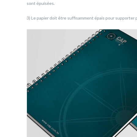
sont épuisées.
3) Le papier doit être suffisamment épais pour supporter 