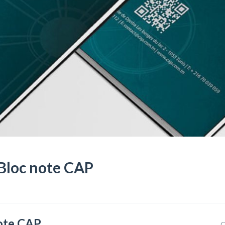
Bloc note CAP
note CAP
C