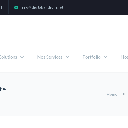
71
info@digitalsyndrom.net
Solutions
Nos Services
Portfolio
Nos
te
Home