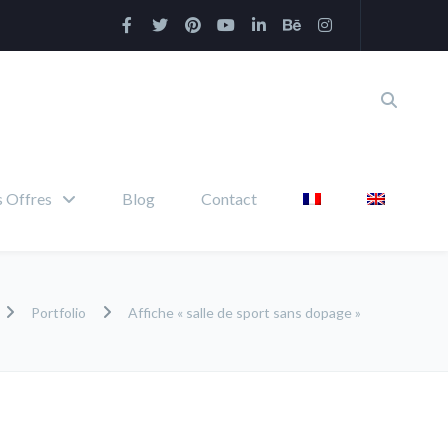
 Offres
Blog
Contact
Portfolio
Affiche « salle de sport sans dopage »