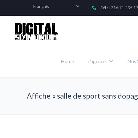
Français
Tél : +216 71 235 1
Home
L’agence
Nos 
Affiche « salle de sport sans dopag