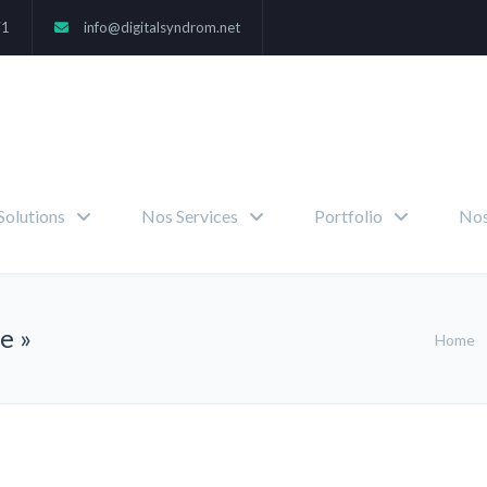
71
info@digitalsyndrom.net
Solutions
Nos Services
Portfolio
Nos
e »
Home