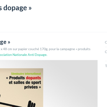
ns dopage »
age »
C
x 48 cm sur papier couché 170g, pour la campagne « produits
C
sociation Nationale Anti Dopage.
T