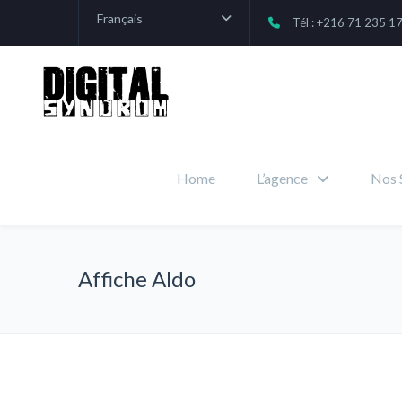
Français
Tél : +216 71 235 1
Home
L’agence
Nos 
Affiche Aldo