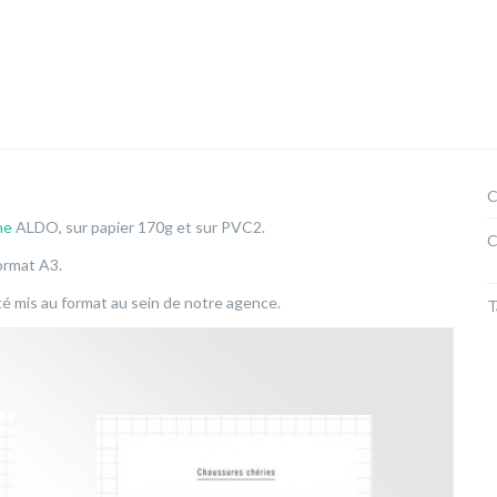
C
ne
ALDO, sur papier 170g et sur PVC2.
C
ormat A3.
é mis au format au sein de notre agence.
T