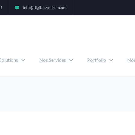
71
info@digitalsyndrom.net
Solutions
Nos Services
Portfolio
Nos