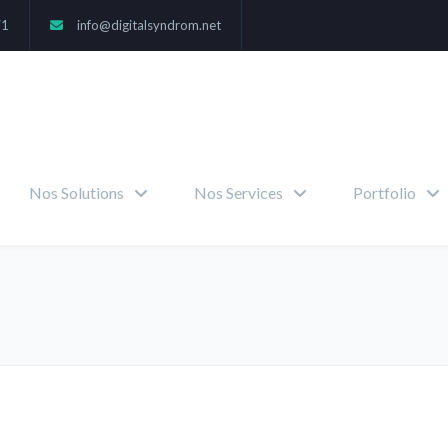
71
info@digitalsyndrom.net
Nos Solutions
Nos Services
Portfolio