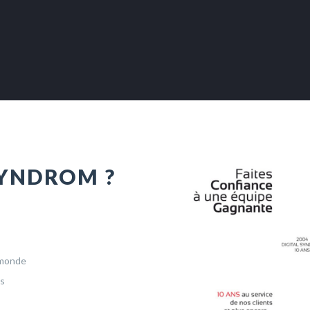
SYNDROM ?
 monde
es