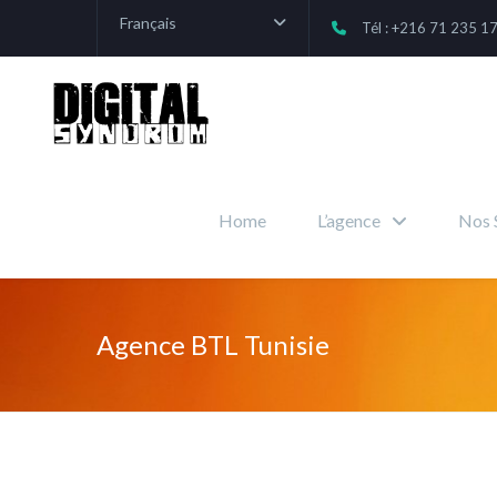
Français
Tél : +216 71 235 1
Home
L’agence
Nos 
Agence BTL Tunisie