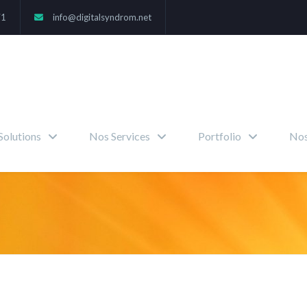
71
info@digitalsyndrom.net
Solutions
Nos Services
Portfolio
Nos