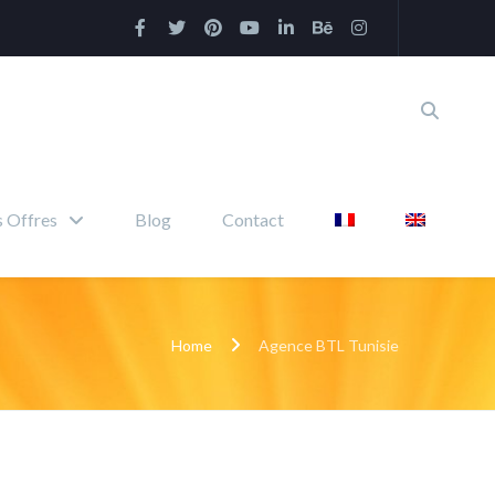
 Offres
Blog
Contact
Home
Agence BTL Tunisie