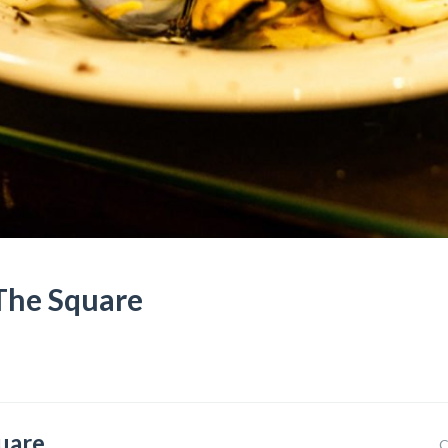
The Square
uare
C