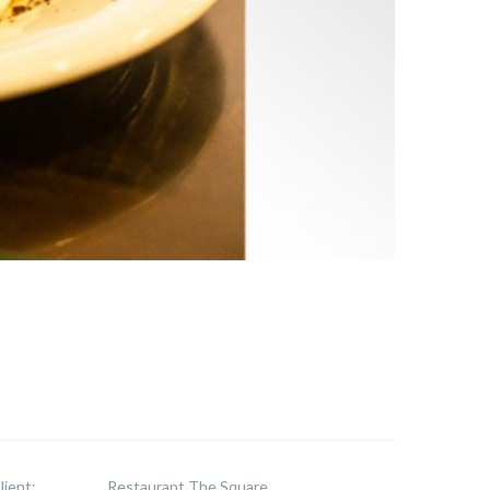
lient:
Restaurant The Square