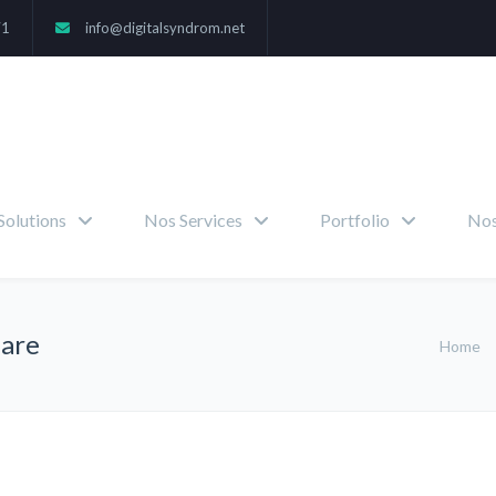
71
info@digitalsyndrom.net
Solutions
Nos Services
Portfolio
Nos
uare
Home