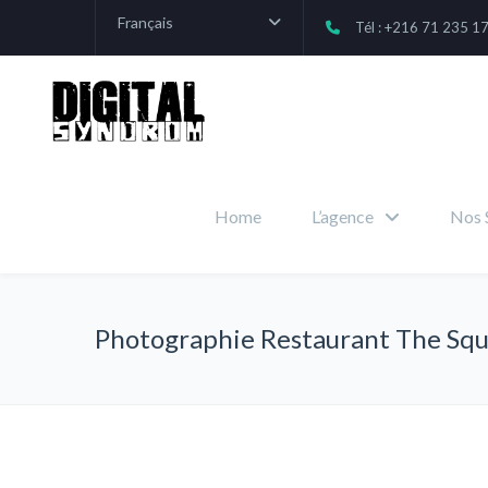
Français
Tél : +216 71 235 1
Home
L’agence
Nos 
Photographie Restaurant The Sq