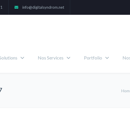
71
info@digitalsyndrom.net
Solutions
Nos Services
Portfolio
Nos
7
Hom