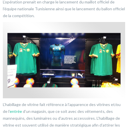
L’opération prenait en charge le lancement du maillot officiel de
l’équipe nationale Tunisienne ainsi que le lancement du ballon officiel
de la compétition.
L’habillage de vitrine fait référence à l’apparence des vitrines et/ou
de l’
entrée
d’un magasin, que ce soit avec des vêtements, des
mannequins, des luminaires ou d’autres accessoires. L’habillage de
vitrine est souvent utilisé de manière stratégique afin d’attirer les