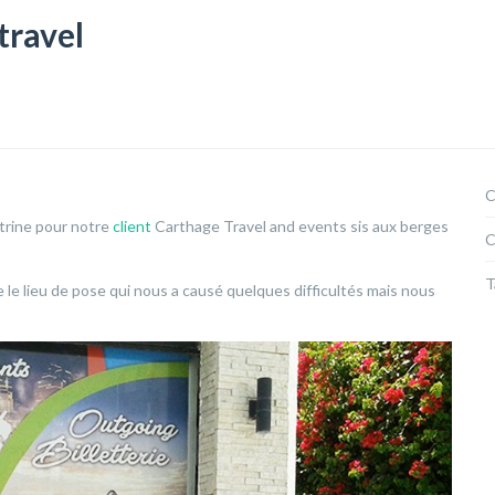
travel
C
itrine pour notre
client
Carthage Travel and events sis aux berges
C
T
e le lieu de pose qui nous a causé quelques difficultés mais nous