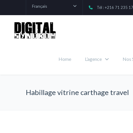
Français
Tél : +216 71 235 1
Home
L’agence
Nos 
Habillage vitrine carthage travel