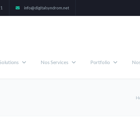
71
info@digitalsyndrom.net
Solutions
Nos Services
Portfolio
Nos
H