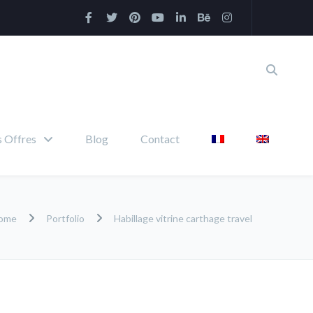
 Offres
Blog
Contact
ome
Portfolio
Habillage vitrine carthage travel