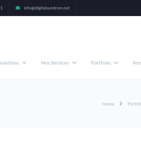
71
info@digitalsyndrom.net
Solutions
Nos Services
Portfolio
Nos
Home
Portfo