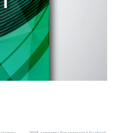
ategory:
2018, campagne lien sponsorisé facebook,