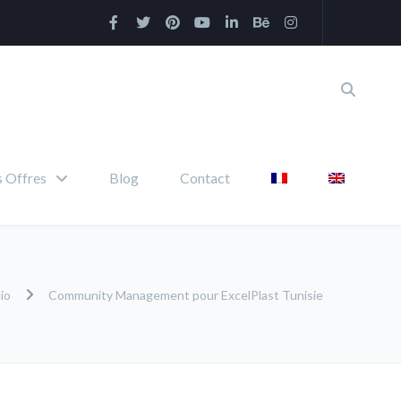
 Offres
Blog
Contact
lio
Community Management pour ExcelPlast Tunisie