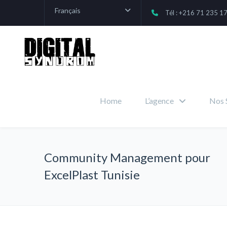
Français
Tél : +216 71 235 1
Home
L’agence
Nos 
Community Management pour
ExcelPlast Tunisie