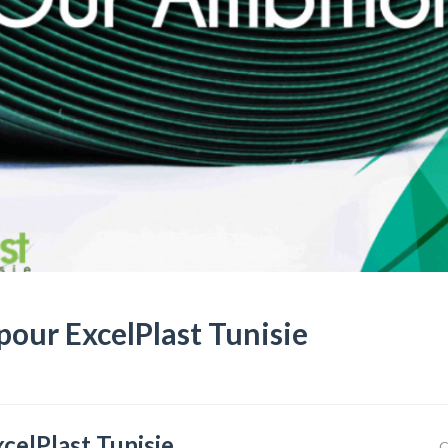
ur ExcelPlast Tunisie
elPlast Tunisie
C