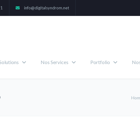
71
info@digitalsyndrom.net
Solutions
Nos Services
Portfolio
Nos
O
Ho