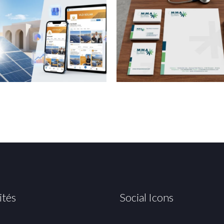
ités
Social Icons