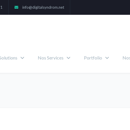
71
info@digitalsyndrom.net
Solutions
Nos Services
Portfolio
Nos