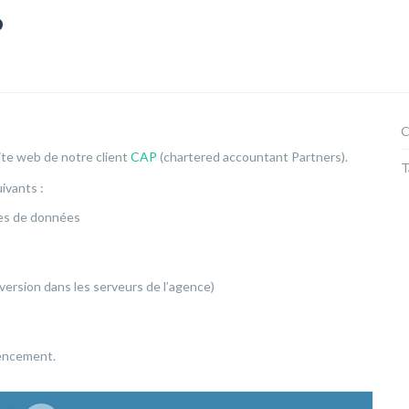
P
C
ite web de notre client
CAP
(chartered accountant Partners).
T
ivants :
ses de données
version dans les serveurs de l’agence)
rencement.