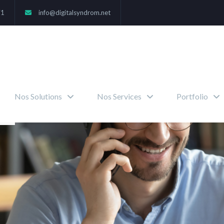
71
info@digitalsyndrom.net
Nos Solutions
Nos Services
Portfolio