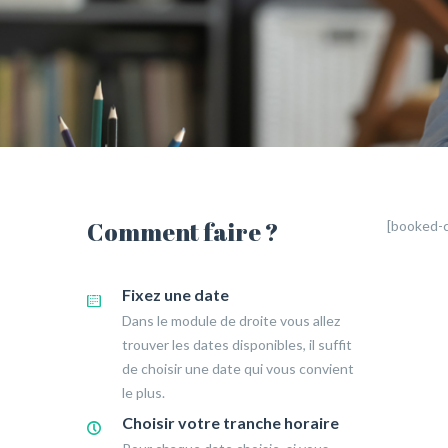
Comment faire ?
[booked-c
Fixez une date
Dans le module de droite vous allez
trouver les dates disponibles, il suffit
de choisir une date qui vous convient
le plus.
Choisir votre tranche horaire