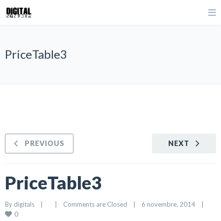
PriceTable3
PREVIOUS
NEXT
PriceTable3
By 
digitals
|
|
Comments are Closed
|
6 novembre, 2014    
|
0